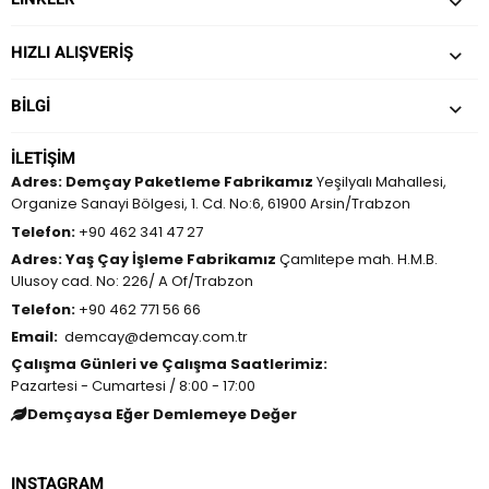
HIZLI ALIŞVERİŞ
BILGI
İLETIŞIM
Adres:
Demçay Paketleme Fabrikamız
Yeşilyalı Mahallesi,
Organize Sanayi Bölgesi, 1. Cd. No:6, 61900 Arsin/Trabzon
Telefon:
+90 462 341 47 27
Adres:
Yaş Çay İşleme Fabrikamız
Çamlıtepe mah. H.M.B.
Ulusoy cad. No: 226/ A Of/Trabzon
Telefon:
+90 462 771 56 66
Email:
demcay@demcay.com.tr
Çalışma Günleri ve Çalışma Saatlerimiz:
Pazartesi - Cumartesi / 8:00 - 17:00
Demçaysa Eğer Demlemeye Değer
INSTAGRAM