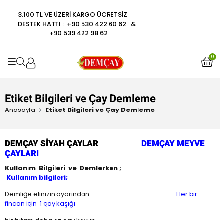
0
ü
a
d
ı
r
o
3.100 TL VE ÜZERI KARGO ÜCRETSIZ
z
l
e
i
y
DESTEK HATTI : +90 530 422 60 62 &
e
d
n
n
a
+90 539 422 98 62
r
ı
0
d
l
i
o
e
d
n
y
0
n
ı
d
OPEN SEARCH
a
0
e
l
o
n
d
y
0
ı
Etiket Bilgileri ve Çay Demleme
a
o
l
Anasayfa
Etiket Bilgileri ve Çay Demleme
y
d
a
ı
l
DEMÇAY SİYAH ÇAYLAR
DEMÇAY MEYVE
d
ÇAYLARI
ı
Kullanım Bilgileri ve Demlerken ;
Kullanım bilgileri;
Demliğe elinizin ayarından
Her bir
fincan için 1 çay kaşığı