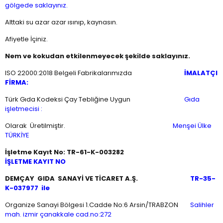
gölgede saklayınız.
Alttaki su azar azar ısınıp, kaynasın.
Afiyetle İçiniz.
Nem ve kokudan etkilenmeyecek şekilde saklayınız.
ISO 22000:2018 Belgeli Fabrikalarımızda
İMALATÇI
FİRMA:
Türk Gıda Kodeksi Çay Tebliğine Uygun
Gıda
işletmecisi :
Olarak Üretilmiştir.
Menşei Ül
ke
TÜRKİYE
İşletme Kayıt No: TR-61-K-003282
İŞLETME KAYIT NO
DEMÇAY GIDA SANAYİ VE TİCARET A.Ş.
TR-35-
K-037977 ile
Organize Sanayi Bölgesi 1.Cadde No:6 Arsin/TRABZON
Salihler
mah. izmir çanakkale cad.no:272