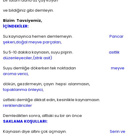
bir tutam daha az çay koyun
ve bildiğiniz gibi demleyin.
Bizim Tavsiyemiz,
İÇİNDEKİLER:
Su kaynayınca hemen demlemeyin.
Pancar
şekeri,doğal meyve parçaları,
Su 5-10 dakika kaynasın, suyu pişirin.
asitlik
düzenleyeciler,(strik asit)
Suyu demliğe dökerken tek noktadan
meyve
aroma verici,
dökün, gezdirmeyin, çayın hepsi ıslanmasın,
topaklanma önleyici,
üstteki demliğe dikkat edin, kesinlikle kaynamasın.
renklendiriciler
Demledikten sonra, alttaki su bir an önce
SAKLAMA KOŞULLARI:
Kaynasın diye altını çok açmayın.
Serin ve