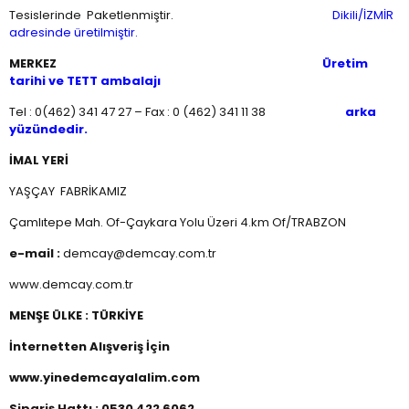
Tesislerinde Paketlenmiştir.
Dikili/İZMİR
adresinde üretilmiştir.
MERKEZ
Üretim
tarihi ve TETT ambalajı
Tel : 0(462) 341 47 27 – Fax : 0 (462) 341 11 38
arka
yüzündedir.
İMAL YERİ
YAŞÇAY FABRİKAMIZ
Çamlıtepe Mah. Of-Çaykara Yolu Üzeri 4.km Of/TRABZON
e-mail :
demcay@demcay.com.tr
www.demcay.com.tr
MENŞE ÜLKE : TÜRKİYE
İnternetten Alışveriş İçin
www.yinedemcayalalim.com
Sipariş Hattı : 0530 422 6062