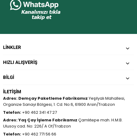
LINKLER
HIZLI ALIŞVERİŞ
BILGI
İLETIŞIM
Adres:
Demçay Paketleme Fabrikamız
Yeşilyalı Mahallesi,
Organize Sanayi Bölgesi, 1. Cd. No:6, 61900 Arsin/Trabzon
Telefon:
+90 462 341 47 27
Adres:
Yaş Çay İşleme Fabrikamız
Çamlıtepe mah. H.M.B.
Ulusoy cad. No: 226/ A Of/Trabzon
Telefon:
+90 462 771 56 66